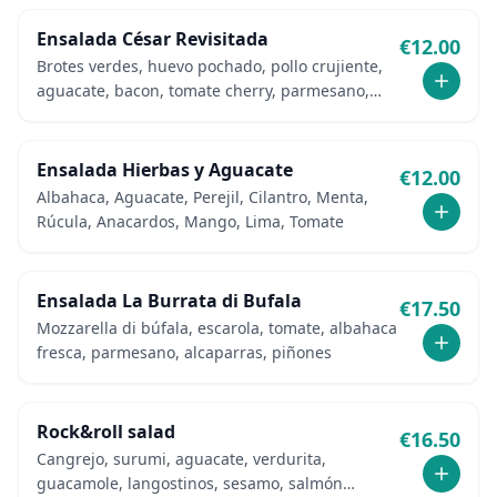
Ensalada César Revisitada
€
12.00
Brotes verdes, huevo pochado, pollo crujiente,
aguacate, bacon, tomate cherry, parmesano,
vinagreta, picatostes
Ensalada Hierbas y Aguacate
€
12.00
Albahaca, Aguacate, Perejil, Cilantro, Menta,
Rúcula, Anacardos, Mango, Lima, Tomate
Ensalada La Burrata di Bufala
€
17.50
Mozzarella di búfala, escarola, tomate, albahaca
fresca, parmesano, alcaparras, piñones
Rock&roll salad
€
16.50
Cangrejo, surumi, aguacate, verdurita,
guacamole, langostinos, sesamo, salmón