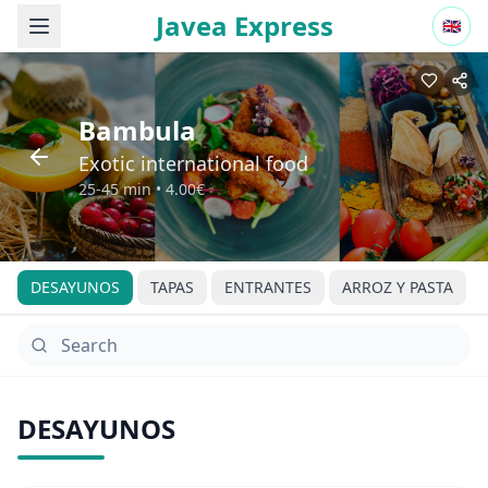
Javea Express
🇬🇧
Bambula
Exotic international food
25-45 min
•
4.00€
DESAYUNOS
TAPAS
ENTRANTES
ARROZ Y PASTA
DESAYUNOS