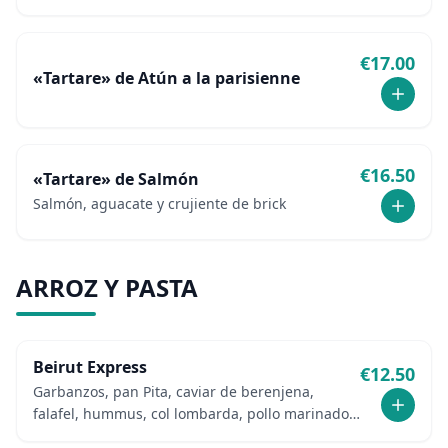
marinado, salsa
€
17.00
«Tartare» de Atún a la parisienne
€
16.50
«Tartare» de Salmón
Salmón, aguacate y crujiente de brick
ARROZ Y PASTA
Beirut Express
€
12.50
Garbanzos, pan Pita, caviar de berenjena,
falafel, hummus, col lombarda, pollo marinado,
picata de tomate y pepino