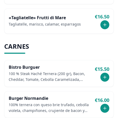
€
16.50
«Tagliatelle» Frutti di Mare
Tagliatelle, marisco, calamar, esparragos
CARNES
Bistro Burguer
€
15.50
100 % Steak Haché Ternera (200 gr), Bacon,
Cheddar, Tomate, Cebolla Caramelizada,
Pepinillos, Salsa Especial y Pommes Frites
Caseras
Burger Normandie
€
16.00
100% ternera con queso brie trufado, cebolla
violeta, champiñones, crujiente de bacon y
patatas