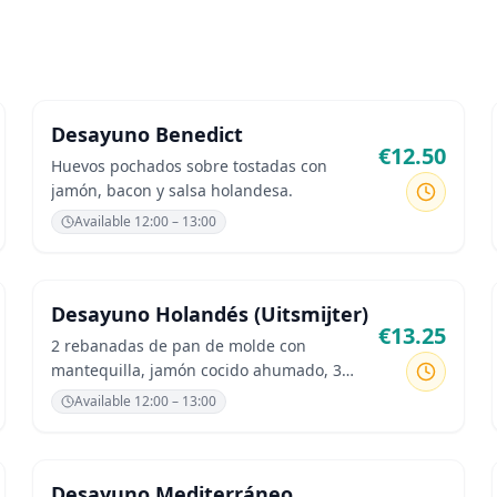
Desayuno Benedict
€
12.50
Huevos pochados sobre tostadas con
jamón, bacon y salsa holandesa.
Available
12:00 – 13:00
Desayuno Holandés (Uitsmijter)
€
13.25
2 rebanadas de pan de molde con
mantequilla, jamón cocido ahumado, 3
huevos fritos y queso gouda holandés.
Available
12:00 – 13:00
Desayuno Mediterráneo