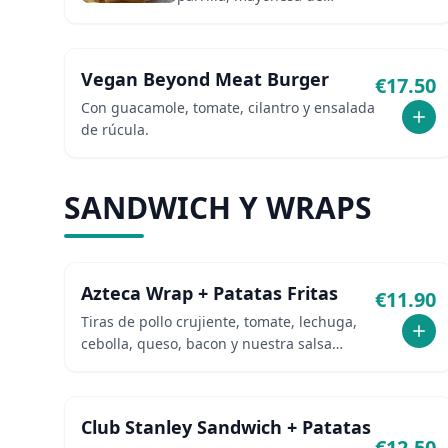
aguacate, mermelada de
tomate y rúcula fresca. Se
completa con cebollas
Vegan Beyond Meat Burger
€
17.50
caramelizadas, pimientos
piquillo y queso Edam.
Con guacamole, tomate, cilantro y ensalada
de rúcula.
SANDWICH Y WRAPS
Azteca Wrap + Patatas Fritas
€
11.90
Tiras de pollo crujiente, tomate, lechuga,
cebolla, queso, bacon y nuestra salsa
especial de miel y mostaza.
Club Stanley Sandwich + Patatas
€
12.50