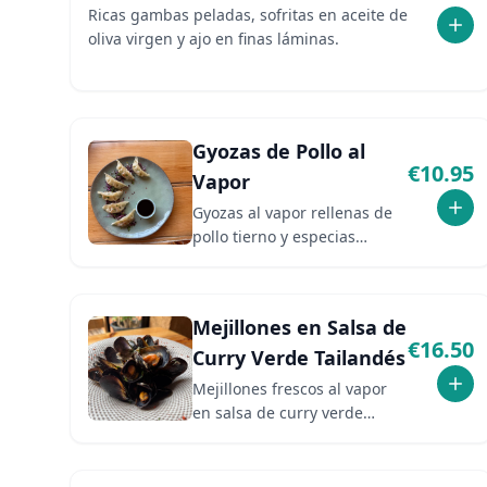
Ricas gambas peladas, sofritas en aceite de
oliva virgen y ajo en finas láminas.
Gyozas de Pollo al
€
10.95
Vapor
Gyozas al vapor rellenas de
pollo tierno y especias
aromáticas. Servidas con
salsa de soja.
Mejillones en Salsa de
€
16.50
Curry Verde Tailandés
Mejillones frescos al vapor
en salsa de curry verde
tailandés con jengibre. Plato
vibrante y lleno de sabor.