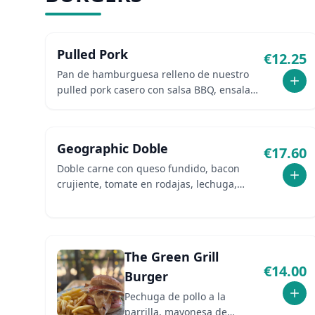
Pulled Pork
€
12.25
Pan de hamburguesa relleno de nuestro
pulled pork casero con salsa BBQ, ensalada
de col, rúcula y láminas de manzana.
Geographic Doble
€
17.60
Doble carne con queso fundido, bacon
crujiente, tomate en rodajas, lechuga,
cebolla a la plancha y mayonesa.
The Green Grill
€
14.00
Burger
Pechuga de pollo a la
parrilla, mayonesa de