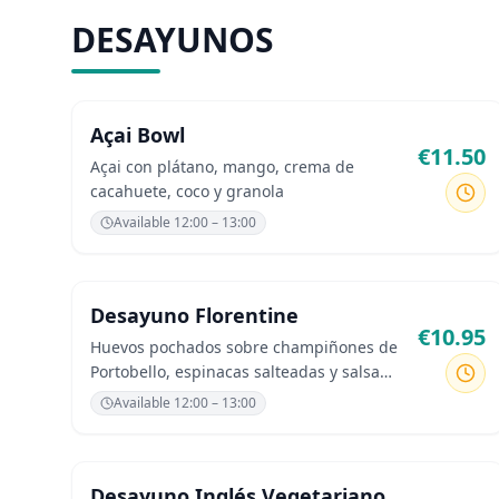
DESAYUNOS
Açai Bowl
€
11.50
Açai con plátano, mango, crema de
cacahuete, coco y granola
Available
12:00 – 13:00
Desayuno Florentine
€
10.95
Huevos pochados sobre champiñones de
Portobello, espinacas salteadas y salsa
holandesa.
Available
12:00 – 13:00
Desayuno Inglés Vegetariano