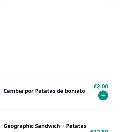
queso Edam, pesto y salsa especial picante.
€
2.00
Cambia por Patatas de boniato
Geographic Sandwich + Patatas
€
12.50