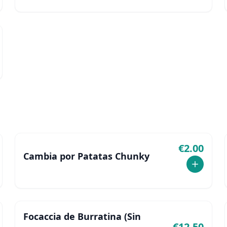
cheddar.
€
2.00
Cambia por Patatas Chunky
Focaccia de Burratina (Sin
€
12.50