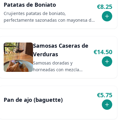
Patatas de Boniato
€
8.25
Crujientes patatas de boniato,
perfectamente sazonadas con mayonesa de
trufa y salsa especial del chef.
Samosas Caseras de
€
14.50
Verduras
Samosas doradas y
horneadas con mezcla
sabrosa de verduras frescas,
perfectamente especiadas.
Servidas con salsa de
€
5.75
chutney de mango.
Pan de ajo (baguette)