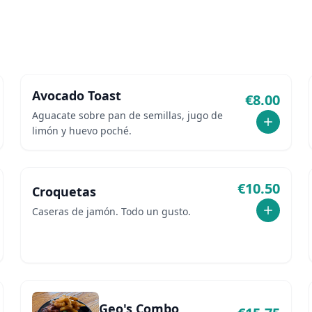
Avocado Toast
€
8.00
Aguacate sobre pan de semillas, jugo de
limón y huevo poché.
€
10.50
Croquetas
Caseras de jamón. Todo un gusto.
Geo's Combo