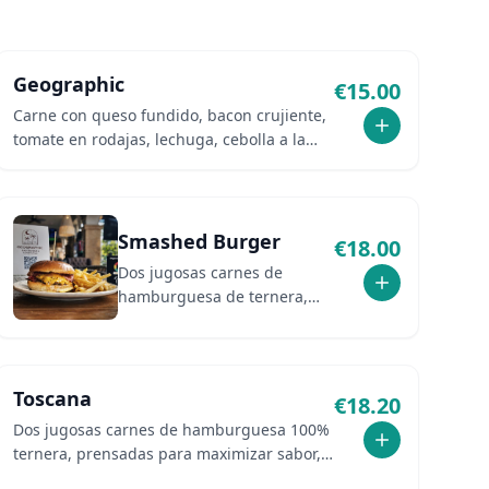
Geographic
€
15.00
Carne con queso fundido, bacon crujiente,
tomate en rodajas, lechuga, cebolla a la
plancha y mayonesa.
Smashed Burger
€
18.00
Dos jugosas carnes de
hamburguesa de ternera,
prensadas para maximizar
sabor. Cubierta con cebolla
caramelizada y queso
cheddar fundido, bacon y
Toscana
€
18.20
salsa especial del chef con
Dos jugosas carnes de hamburguesa 100%
barbacoa al whisky.
ternera, prensadas para maximizar sabor,
queso Burrata, rúcula, tomates secos,