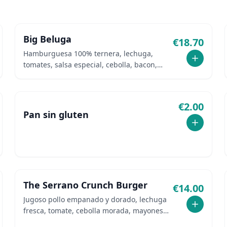
Big Beluga
€
18.70
Hamburguesa 100% ternera, lechuga,
tomates, salsa especial, cebolla, bacon,
huevo frito, queso de cabra, pan focaccia,
aros de cebolla, patatas fritas con salsa
brava.
€
2.00
Pan sin gluten
The Serrano Crunch Burger
€
14.00
Jugoso pollo empanado y dorado, lechuga
fresca, tomate, cebolla morada, mayonesa
y jamón serrano. Coronada con queso