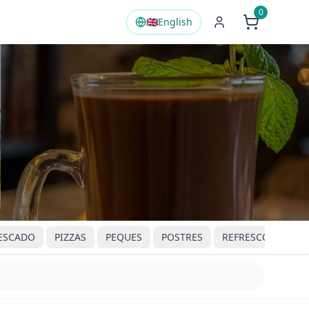
0
🇬🇧
English
ESCADO
PIZZAS
PEQUES
POSTRES
REFRESCOS
BO