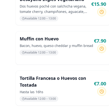
€
15.90
Dos huevos poché con salchicha vegana,
tomate cherry, champiñones, aguacate,
rúcula, hash browns y alubias con
Available
12:00 – 13:00
tostadas.
Muffin con Huevo
€
7.90
Bacon, huevo, queso cheddar y muffin bread
Available
12:00 – 13:00
Tortilla Francesa o Huevos con
€
7.00
Tostada
Hasta las 16hs
Available
12:00 – 13:00