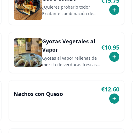
€
15.75
¿Quieres probarlo todo?
Excitante combinación de
alitas de pollo, gyozas
vegetales, patatas bravas,
pimientos de padron,
focaccia mediterranea y
Gyozas Vegetales al
tomate cherry. Servido con
€
10.95
Vapor
salsa BBQ y salsa de soja
Gyozas al vapor rellenas de
mezcla de verduras frescas y
especias. Acompañadas de
salsa de soja.
€
12.60
Nachos con Queso