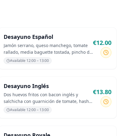
Desayuno Español
€
12.00
Jamón serrano, queso manchego, tomate
rallado, media baguette tostada, pincho de
tortilla.
Available
12:00 – 13:00
Desayuno Inglés
€
13.80
Dos huevos fritos con bacon inglés y
salchicha con guarnición de tomate, hash
brown, champiñones y alubias con
Available
12:00 – 13:00
tostadas
Desayuno Royale