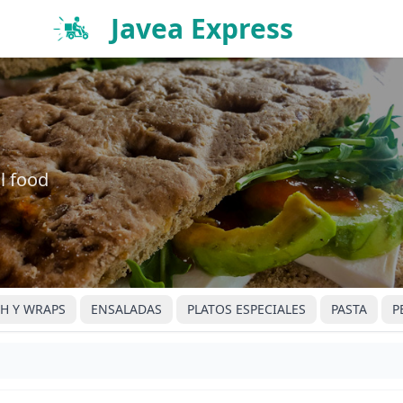
Javea Express
l food
H Y WRAPS
ENSALADAS
PLATOS ESPECIALES
PASTA
P